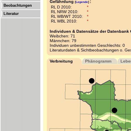
Gefährdung
:
[
Legende
]
Beobachtungen
RL D 2010:
*
RL NRW 2010:
*
Literatur
RL WB/WT 2010:
*
RL WBL 2010:
*
Individuen & Datensätze der Datenbank
Weibchen: 71
Männchen: 79
Individuen unbestimmten Geschlechts: 0
Literaturdaten & Sichtbeobachtungen o. Ge
Verbreitung
Phänogramm
Lebe