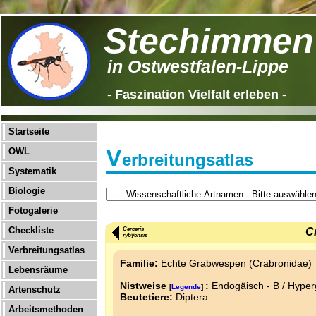
Stechimmen
in Ostwestfalen-Lippe
- Faszination Vielfalt erleben -
Startseite
V
OWL
erbreitungsatlas
Systematik
Biologie
Fotogalerie
Checkliste
Cerceris
C
rybyensis
Verbreitungsatlas
Familie:
Echte Grabwespen (Crabronidae)
Lebensräume
Nistweise
:
Endogäisch - B / Hyper
[
Legende
]
Artenschutz
Beutetiere:
Diptera
Arbeitsmethoden