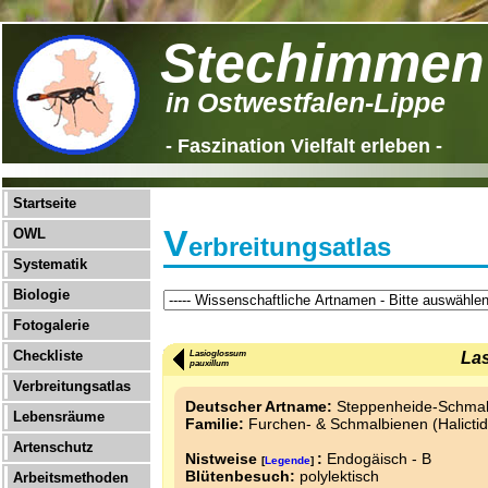
Stechimmen
in Ostwestfalen-Lippe
- Faszination Vielfalt erleben -
Startseite
V
OWL
erbreitungsatlas
Systematik
Biologie
Fotogalerie
Checkliste
Lasioglossum
La
pauxillum
Verbreitungsatlas
Deutscher Artname:
Steppenheide-Schmal
Lebensräume
Familie:
Furchen- & Schmalbienen (Halicti
Artenschutz
Nistweise
:
Endogäisch - B
[
Legende
]
Blütenbesuch:
polylektisch
Arbeitsmethoden