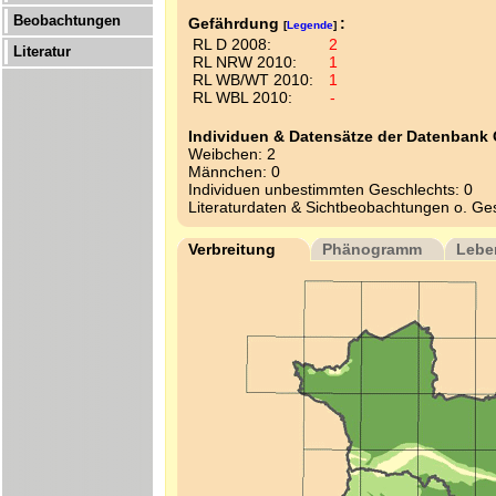
Beobachtungen
Gefährdung
:
[
Legende
]
RL D 2008:
2
Literatur
RL NRW 2010:
1
RL WB/WT 2010:
1
RL WBL 2010:
-
Individuen & Datensätze der Datenbank
Weibchen: 2
Männchen: 0
Individuen unbestimmten Geschlechts: 0
Literaturdaten & Sichtbeobachtungen o. Ge
Verbreitung
Phänogramm
Lebe