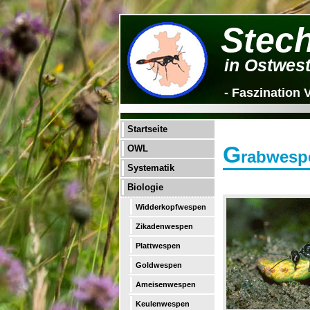
Stec
in Ostwest
- Faszination V
Startseite
G
OWL
rabwespe
Systematik
Biologie
Widderkopfwespen
Zikadenwespen
Plattwespen
Goldwespen
Ameisenwespen
Keulenwespen