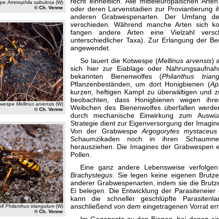
recht einheitlich. Alle mitteleuropäischen Art
spe
Ammophila sabulosa
(W)
© Ch. Venne
oder deren Larvenstadien zur Proviantierung ih
anderen Grabwespenarten. Der Umfang des
verschieden. Während manche Arten sich komp
fangen andere Arten eine Vielzahl versc
unterschiedlicher Taxa). Zur Erlangung der Beu
angewendet.
So lauert die Kotwespe (
Mellinus arvensis
) 
sich hier zur Eiablage oder Nahrungsaufnah
bekannten Bienenwolfes (
Philanthus trian
Pflanzenbeständen, um dort Honigbienen (
Ap
kurzen, heftigen Kampf zu überwältigen und z
beobachten, dass Honigbienen wegen ihre
twespe
Mellinus arvensis
(W)
Weibchen des Bienenwolfes überfallen werde
© Ch. Venne
durch mechanische Einwirkung zum Auswür
Strategie dient zur Eigenversorgung der Imagin
Von der Grabwespe
Argogorytes mystaceus
Schaumzikaden noch in ihren Schaumnest
herausziehen. Die Imagines der Grabwespen er
Pollen.
Eine ganz andere Lebensweise verfolge
Brachystegus
. Sie legen keine eigenen Brutze
anderer Grabwespenarten, indem sie die Brutze
Ei belegen. Die Entwicklung der Parasiteneier e
kann die schneller geschlüpfte Parasiten
anschließend von dem eingetragenen Vorrat er
olf
Philanthus triangulum
(W)
© Ch. Venne