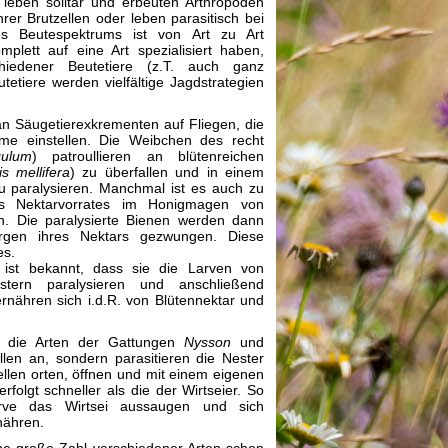
en leben solitär und erbeuten Arthropoden
rer Brutzellen oder leben parasitisch bei
 Beutespektrums ist von Art zu Art
lett auf eine Art spezialisiert haben,
hiedener Beutetiere (z.T. auch ganz
tetiere werden vielfältige Jagdstrategien
an Säugetierexkrementen auf Fliegen, die
me einstellen. Die Weibchen des recht
gulum
) patroullieren an blütenreichen
is mellifera
) zu überfallen und in einem
u paralysieren. Manchmal ist es auch zu
s Nektarvorrates im Honigmagen von
n. Die paralysierte Bienen werden dann
gen ihres Nektars gezwungen. Diese
es.
ist bekannt, dass sie die Larven von
ern paralysieren und anschließend
nähren sich i.d.R. von Blütennektar und
n die Arten der Gattungen
Nysson
und
llen an, sondern parasitieren die Nester
llen orten, öffnen und mit einem eigenen
rfolgt schneller als die der Wirtseier. So
larve das Wirtsei aussaugen und sich
nähren.