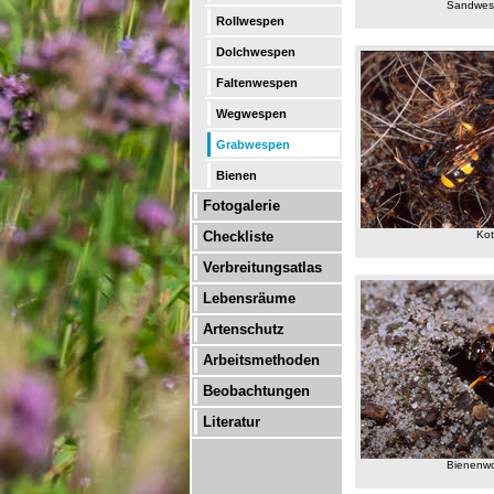
Sandwe
Rollwespen
Dolchwespen
Faltenwespen
Wegwespen
Grabwespen
Bienen
Fotogalerie
Checkliste
Ko
Verbreitungsatlas
Lebensräume
Artenschutz
Arbeitsmethoden
Beobachtungen
Literatur
Bienenw