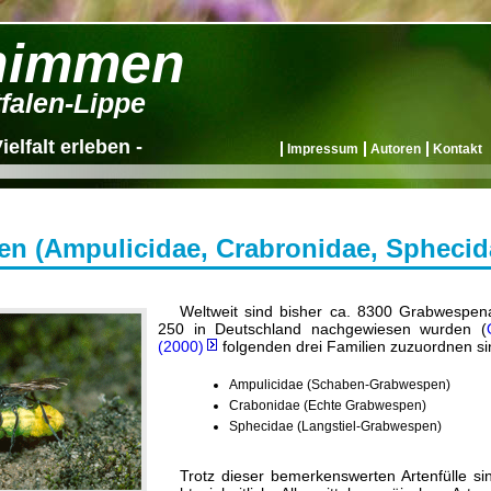
himmen
falen-Lippe
ielfalt erleben -
Impressum
Autoren
Kontakt
n (Ampulicidae, Crabronidae, Sphecidae
Weltweit sind bisher ca. 8300 Grabwespen
250 in Deutschland nachgewiesen wurden (
(2000)
folgenden drei Familien zuzuordnen si
Ampulicidae (Schaben-Grabwespen)
Crabonidae (Echte Grabwespen)
Sphecidae (Langstiel-Grabwespen)
Trotz dieser bemerkenswerten Artenfülle s